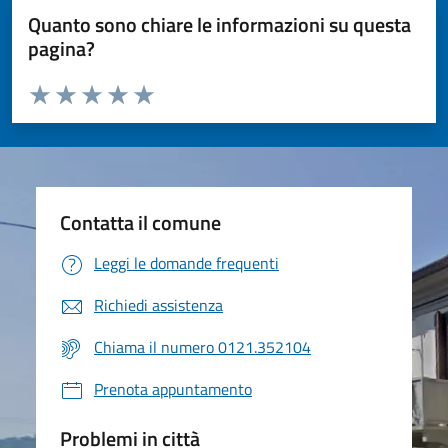
Quanto sono chiare le informazioni su questa
pagina?
Valuta da 1 a 5 stelle la pagina
Valuta 1 stelle su 5
Valuta 2 stelle su 5
Valuta 3 stelle su 5
Valuta 4 stelle su 5
Valuta 5 stelle su 5
Contatta il comune
Leggi le domande frequenti
Richiedi assistenza
Chiama il numero 0121.352104
Prenota appuntamento
Problemi in città