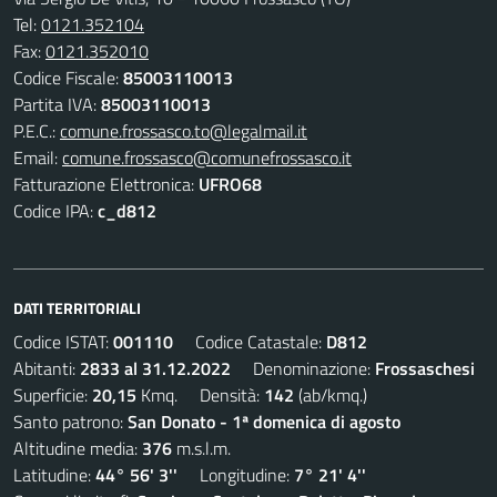
Tel:
0121.352104
Fax:
0121.352010
Codice Fiscale:
85003110013
Partita IVA:
85003110013
P.E.C.:
comune.frossasco.to@legalmail.it
Email:
comune.frossasco@comunefrossasco.it
Fatturazione Elettronica:
UFRO68
Codice IPA:
c_d812
DATI TERRITORIALI
Codice ISTAT:
001110
Codice Catastale:
D812
Abitanti:
2833 al 31.12.2022
Denominazione:
Frossaschesi
Superficie:
20,15
Kmq. Densità:
142
(ab/kmq.)
Santo patrono:
San Donato - 1ª domenica di agosto
Altitudine media:
376
m.s.l.m.
Latitudine:
44° 56' 3''
Longitudine:
7° 21' 4''