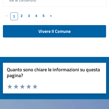
Vai al contenuto
«
2
3
4
5
»
1
Vivere Il Comune
Quanto sono chiare le informazioni su questa
pagina?
Valuta da 1 a 5 stelle la pagina
Valuta 1 stelle su 5
Valuta 2 stelle su 5
Valuta 3 stelle su 5
Valuta 4 stelle su 5
Valuta 5 stelle su 5