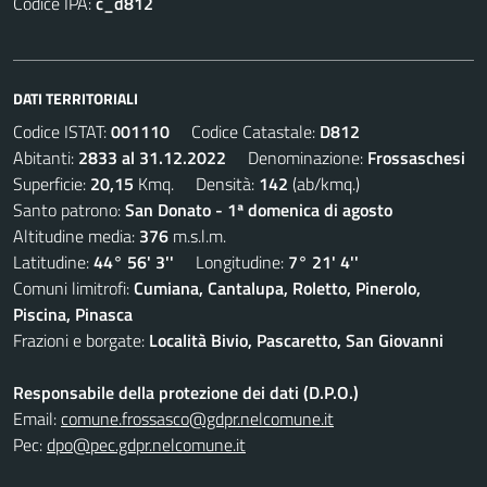
Codice IPA:
c_d812
DATI TERRITORIALI
Codice ISTAT:
001110
Codice Catastale:
D812
Abitanti:
2833 al 31.12.2022
Denominazione:
Frossaschesi
Superficie:
20,15
Kmq. Densità:
142
(ab/kmq.)
Santo patrono:
San Donato - 1ª domenica di agosto
Altitudine media:
376
m.s.l.m.
Latitudine:
44° 56' 3''
Longitudine:
7° 21' 4''
Comuni limitrofi:
Cumiana, Cantalupa, Roletto, Pinerolo,
Piscina, Pinasca
Frazioni e borgate:
Località Bivio, Pascaretto, San Giovanni
Responsabile della protezione dei dati (D.P.O.)
Email:
comune.frossasco@gdpr.nelcomune.it
Pec:
dpo@pec.gdpr.nelcomune.it