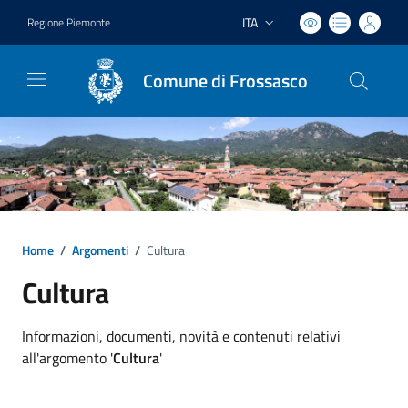
ITA
Regione Piemonte
Lingua attiva:
Comune di Frossasco
Home
/
Argomenti
/
Cultura
Cultura
Dettagli argomento
Informazioni, documenti, novità e contenuti relativi
all'argomento '
Cultura
'