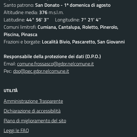
Santo patrono:
San Donato - 1ª domenica di agosto
Altitudine media:
376
m.s.l.m.
Latitudine:
44° 56' 3''
Longitudine:
7° 21' 4''
Comuni limitrofi:
Cumiana, Cantalupa, Roletto, Pinerolo,
Piscina, Pinasca
Frazioni e borgate:
Località Bivio, Pascaretto, San Giovanni
Responsabile della protezione dei dati (D.P.O.)
Email:
comune.frossasco@gdpr.nelcomune.it
Pec:
dpo@pec.gdpr.nelcomune.it
UTILITÀ
Amministrazione Trasparente
Dichiarazione di accessibilità
Piano di miglioramento del sito
Leggi le FAQ