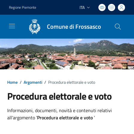
ITA
Regione Piemonte
Lingua attiva:
Comune di Frossasco
Home
/
Argomenti
/
Procedura elettorale e voto
Procedura elettorale e voto
Dettagli argomento
Informazioni, documenti, novità e contenuti relativi
all'argomento '
Procedura elettorale e voto
'