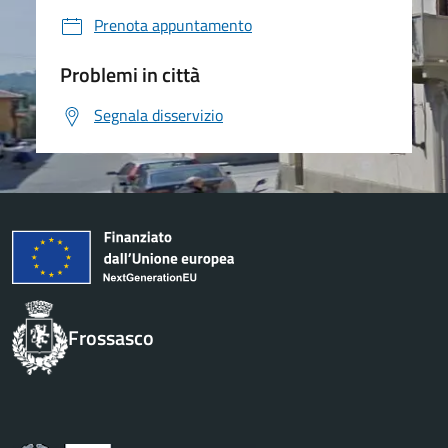
Prenota appuntamento
Problemi in città
Segnala disservizio
Frossasco