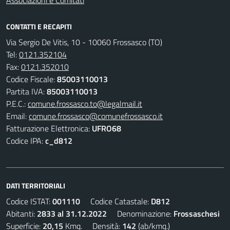
Associazioni e Comitati
CONTATTI E RECAPITI
Via Sergio De Vitis, 10 - 10060 Frossasco (TO)
Tel:
0121.352104
Fax:
0121.352010
Codice Fiscale:
85003110013
Partita IVA:
85003110013
P.E.C.:
comune.frossasco.to@legalmail.it
Email:
comune.frossasco@comunefrossasco.it
Fatturazione Elettronica:
UFRO68
Codice IPA:
c_d812
DATI TERRITORIALI
Codice ISTAT:
001110
Codice Catastale:
D812
Abitanti:
2833 al 31.12.2022
Denominazione:
Frossaschesi
Superficie:
20,15
Kmq. Densità:
142
(ab/kmq.)