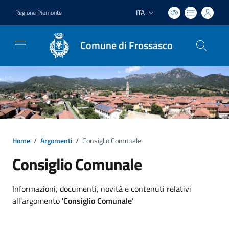
ITA
Regione Piemonte
Lingua attiva:
Comune di Frossasco
Home
/
Argomenti
/
Consiglio Comunale
Consiglio Comunale
Dettagli argomento
Informazioni, documenti, novità e contenuti relativi
all'argomento '
Consiglio Comunale
'