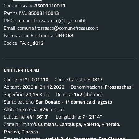
Codice Fiscale:
85003110013
Partita IVA:
85003110013
P.E.C.:
comune.frossasco.to@legalmail.it
Email:
comune.frossasco@comunefrossasco.it
Fatturazione Elettronica:
UFRO68
Codice IPA:
c_d812
DATI TERRITORIALI
Codice ISTAT:
001110
Codice Catastale:
D812
Abitanti:
2833 al 31.12.2022
Denominazione:
Frossaschesi
Superficie:
20,15
Kmq. Densità:
142
(ab/kmq.)
Santo patrono:
San Donato - 1ª domenica di agosto
Altitudine media:
376
m.s.l.m.
Latitudine:
44° 56' 3''
Longitudine:
7° 21' 4''
Comuni limitrofi:
Cumiana, Cantalupa, Roletto, Pinerolo,
Piscina, Pinasca