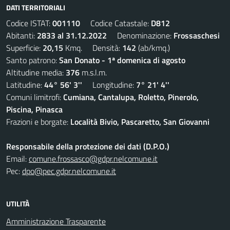
DATI TERRITORIALI
Codice ISTAT:
001110
Codice Catastale:
D812
Abitanti:
2833 al 31.12.2022
Denominazione:
Frossaschesi
Superficie:
20,15
Kmq. Densità:
142
(ab/kmq.)
Santo patrono:
San Donato - 1ª domenica di agosto
Altitudine media:
376
m.s.l.m.
Latitudine:
44° 56' 3''
Longitudine:
7° 21' 4''
Comuni limitrofi:
Cumiana, Cantalupa, Roletto, Pinerolo,
Piscina, Pinasca
Frazioni e borgate:
Località Bivio, Pascaretto, San Giovanni
Responsabile della protezione dei dati (D.P.O.)
Email:
comune.frossasco@gdpr.nelcomune.it
Pec:
dpo@pec.gdpr.nelcomune.it
UTILITÀ
Amministrazione Trasparente