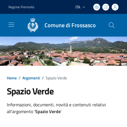
ITA
Regione Piemonte
Lingua attiva:
Comune di Frossasco
Home
/
Argomenti
/
Spazio Verde
Spazio Verde
Dettagli argomento
Informazioni, documenti, novità e contenuti relativi
all'argomento '
Spazio Verde
'