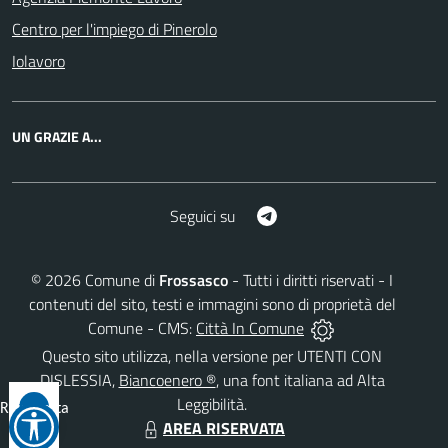
Centro per l'impiego di Pinerolo
Iolavoro
UN GRAZIE A...
Telegram
Seguici su
©
2026
Comune di
Frossasco
- Tutti i diritti riservati - I
contenuti del sito, testi e immagini sono di proprietà del
Comune - CMS:
Città In Comune
Questo sito utilizza, nella versione per UTENTI CON
DISLESSIA,
Biancoenero ®
, una font italiana ad Alta
Leggibilità.
Reimposta
AREA RISERVATA
tutto