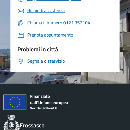
Richiedi assistenza
Chiama il numero 0121.352104
Prenota appuntamento
Problemi in città
Segnala disservizio
Frossasco