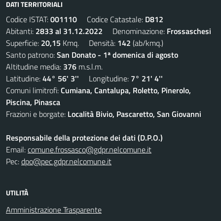
DATI TERRITORIALI
Codice ISTAT:
001110
Codice Catastale:
D812
Abitanti:
2833 al 31.12.2022
Denominazione:
Frossaschesi
Superficie:
20,15
Kmq. Densità:
142
(ab/kmq.)
Santo patrono:
San Donato - 1ª domenica di agosto
Altitudine media:
376
m.s.l.m.
Latitudine:
44° 56' 3''
Longitudine:
7° 21' 4''
Comuni limitrofi:
Cumiana, Cantalupa, Roletto, Pinerolo,
Piscina, Pinasca
Frazioni e borgate:
Località Bivio, Pascaretto, San Giovanni
Responsabile della protezione dei dati (D.P.O.)
Email:
comune.frossasco@gdpr.nelcomune.it
Pec:
dpo@pec.gdpr.nelcomune.it
UTILITÀ
Amministrazione Trasparente