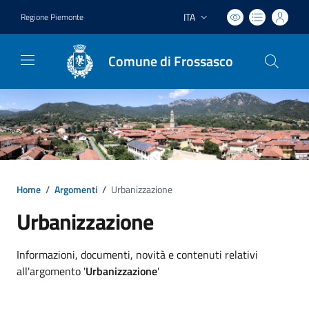
ITA
Regione Piemonte
Lingua attiva:
Comune di Frossasco
Home
/
Argomenti
/
Urbanizzazione
Urbanizzazione
Dettagli argomento
Informazioni, documenti, novità e contenuti relativi
all'argomento '
Urbanizzazione
'