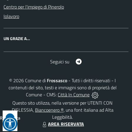
Centro per l'impiego di Pinerolo
Iolavoro
UN GRAZIE A...
Telegram
Seguici su
©
2026
Comune di
Frossasco
- Tutti i diritti riservati - I
contenuti del sito, testi e immagini sono di proprietà del
Comune - CMS:
Città In Comune
Questo sito utilizza, nella versione per UTENTI CON
DISLESSIA,
Biancoenero ®
, una font italiana ad Alta
Leggibilità.
Reimposta
AREA RISERVATA
tutto