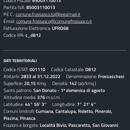
Codice Fiscale:
85003110013
Partita IVA:
85003110013
P.E.C.:
comune.frossasco.to@legalmail.it
Email:
comune.frossasco@comunefrossasco.it
Fatturazione Elettronica:
UFRO68
Codice IPA:
c_d812
DATI TERRITORIALI
Codice ISTAT:
001110
Codice Catastale:
D812
Abitanti:
2833 al 31.12.2022
Denominazione:
Frossaschesi
Superficie:
20,15
Kmq. Densità:
142
(ab/kmq.)
Santo patrono:
San Donato - 1ª domenica di agosto
Altitudine media:
376
m.s.l.m.
Latitudine:
44° 56' 3''
Longitudine:
7° 21' 4''
Comuni limitrofi:
Cumiana, Cantalupa, Roletto, Pinerolo,
Piscina, Pinasca
Frazioni e borgate:
Località Bivio, Pascaretto, San Giovanni