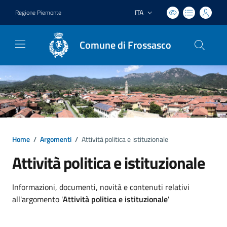
ITA
Regione Piemonte
Lingua attiva:
Comune di Frossasco
Home
/
Argomenti
/
Attività politica e istituzionale
Attività politica e istituzionale
Dettagli argomento
Informazioni, documenti, novità e contenuti relativi
all'argomento '
Attività politica e istituzionale
'