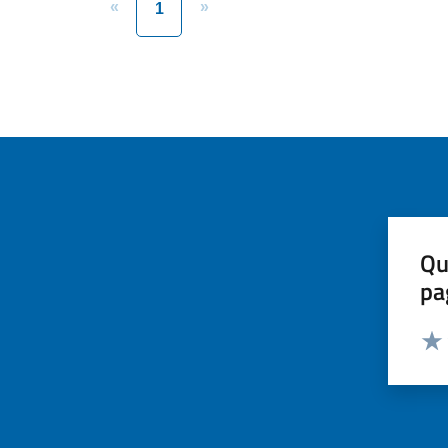
«
»
1
Qu
pa
Valut
Valu