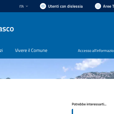
Utenti con dislessia
Aree 
ITA
Lingua attiva:
asco
zi
Vivere il Comune
Accesso all'informazi
Potrebbe interessarti...