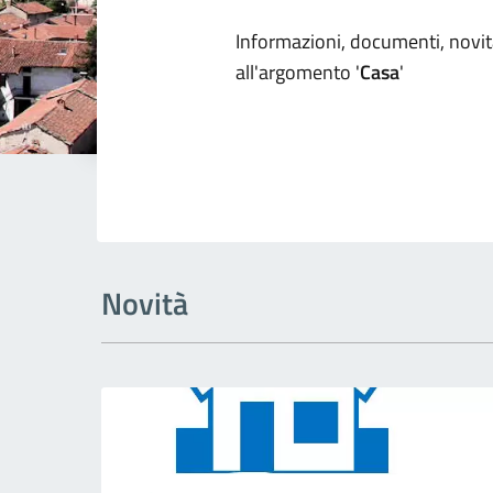
Dettagli arg
Informazioni, documenti, novità
all'argomento '
Casa
'
Novità