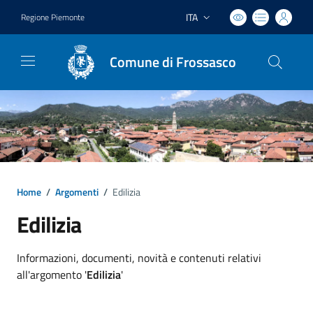
ITA
Regione Piemonte
Lingua attiva:
Comune di Frossasco
Home
/
Argomenti
/
Edilizia
Edilizia
Dettagli argomento
Informazioni, documenti, novità e contenuti relativi
all'argomento '
Edilizia
'