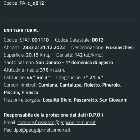
Codice IPA:
c_d812
DATI TERRITORIALI
Codice ISTAT:
001110
Codice Catastale:
D812
Abitanti:
2833 al 31.12.2022
Denominazione:
Frossaschesi
Superficie:
20,15
Kmq. Densità:
142
(ab/kmq.)
Santo patrono:
San Donato - 1ª domenica di agosto
Altitudine media:
376
m.s.l.m.
Latitudine:
44° 56' 3''
Longitudine:
7° 21' 4''
Comuni limitrofi:
Cumiana, Cantalupa, Roletto, Pinerolo,
Piscina, Pinasca
Frazioni e borgate:
Località Bivio, Pascaretto, San Giovanni
Responsabile della protezione dei dati (D.P.O.)
Email:
comune.frossasco@gdpr.nelcomune.it
Pec:
dpo@pec.gdpr.nelcomune.it