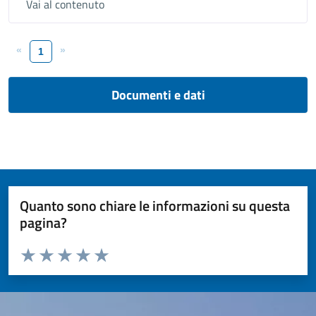
Vai al contenuto
«
»
1
Documenti e dati
Quanto sono chiare le informazioni su questa
pagina?
Valuta da 1 a 5 stelle la pagina
Valuta 1 stelle su 5
Valuta 2 stelle su 5
Valuta 3 stelle su 5
Valuta 4 stelle su 5
Valuta 5 stelle su 5