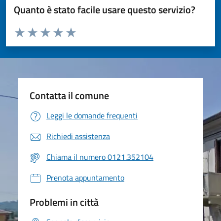
Quanto è stato facile usare questo servizio?
Valuta da 1 a 5 stelle la pagina
Valuta 1 stelle su 5
Valuta 2 stelle su 5
Valuta 3 stelle su 5
Valuta 4 stelle su 5
Valuta 5 stelle su 5
Contatta il comune
Leggi le domande frequenti
Richiedi assistenza
Chiama il numero 0121.352104
Prenota appuntamento
Problemi in città