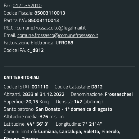
Fax:
0121.352010
Codice Fiscale:
85003110013
Partita IVA:
85003110013
P.E.C.:
comune.frossasco.to@legalmail.it
Email:
comune.frossasco@comunefrossasco.it
Fatturazione Elettronica:
UFRO68
Codice IPA:
c_d812
DATI TERRITORIALI
Codice ISTAT:
001110
Codice Catastale:
D812
Abitanti:
2833 al 31.12.2022
Denominazione:
Frossaschesi
Superficie:
20,15
Kmq. Densità:
142
(ab/kmq.)
Santo patrono:
San Donato - 1ª domenica di agosto
Altitudine media:
376
m.s.l.m.
Latitudine:
44° 56' 3''
Longitudine:
7° 21' 4''
Comuni limitrofi:
Cumiana, Cantalupa, Roletto, Pinerolo,
Piscina, Pinasca