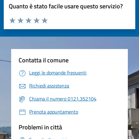
Quanto è stato facile usare questo servizio?
Valuta da 1 a 5 stelle la pagina
Valuta 1 stelle su 5
Valuta 2 stelle su 5
Valuta 3 stelle su 5
Valuta 4 stelle su 5
Valuta 5 stelle su 5
Contatta il comune
Leggi le domande frequenti
Richiedi assistenza
Chiama il numero 0121.352104
Prenota appuntamento
Problemi in città