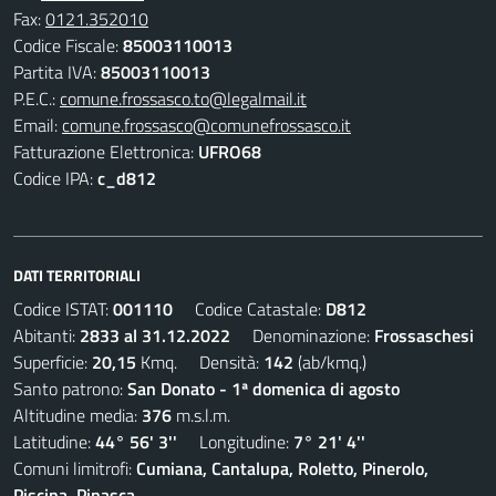
Fax:
0121.352010
Codice Fiscale:
85003110013
Partita IVA:
85003110013
P.E.C.:
comune.frossasco.to@legalmail.it
Email:
comune.frossasco@comunefrossasco.it
Fatturazione Elettronica:
UFRO68
Codice IPA:
c_d812
DATI TERRITORIALI
Codice ISTAT:
001110
Codice Catastale:
D812
Abitanti:
2833 al 31.12.2022
Denominazione:
Frossaschesi
Superficie:
20,15
Kmq. Densità:
142
(ab/kmq.)
Santo patrono:
San Donato - 1ª domenica di agosto
Altitudine media:
376
m.s.l.m.
Latitudine:
44° 56' 3''
Longitudine:
7° 21' 4''
Comuni limitrofi:
Cumiana, Cantalupa, Roletto, Pinerolo,
Piscina, Pinasca