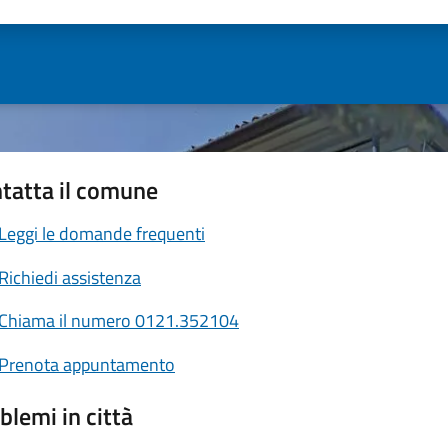
ta 1 stelle su 5
Valuta 2 stelle su 5
Valuta 3 stelle su 5
Valuta 4 stelle su 5
Valuta 5 stelle su 5
tatta il comune
Leggi le domande frequenti
Richiedi assistenza
Chiama il numero 0121.352104
Prenota appuntamento
blemi in città