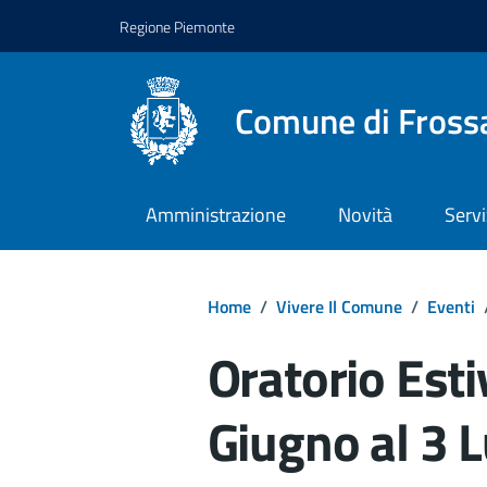
Regione Piemonte
Comune di Fross
Amministrazione
Novità
Servi
Home
/
Vivere Il Comune
/
Eventi
Oratorio Esti
Giugno al 3 L