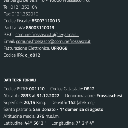
Via Sergio De Vitis, 10 - 10060 Frossasco (TO)
Tel:
0121.352104
Fax:
0121.352010
Codice Fiscale:
85003110013
Partita IVA:
85003110013
P.E.C.:
comune.frossasco.to@legalmail.it
Email:
comune.frossasco@comunefrossasco.it
Fatturazione Elettronica:
UFRO68
Codice IPA:
c_d812
DATI TERRITORIALI
Codice ISTAT:
001110
Codice Catastale:
D812
Abitanti:
2833 al 31.12.2022
Denominazione:
Frossaschesi
Superficie:
20,15
Kmq. Densità:
142
(ab/kmq.)
Santo patrono:
San Donato - 1ª domenica di agosto
Altitudine media:
376
m.s.l.m.
Latitudine:
44° 56' 3''
Longitudine:
7° 21' 4''