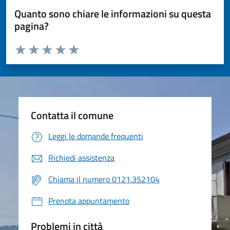
Quanto sono chiare le informazioni su questa
pagina?
Valuta da 1 a 5 stelle la pagina
Valuta 1 stelle su 5
Valuta 2 stelle su 5
Valuta 3 stelle su 5
Valuta 4 stelle su 5
Valuta 5 stelle su 5
Contatta il comune
Leggi le domande frequenti
Richiedi assistenza
Chiama il numero 0121.352104
Prenota appuntamento
Problemi in città