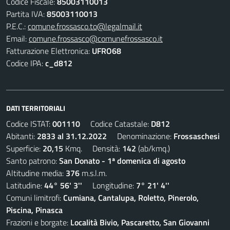
Codice Fiscale:
85003110013
Partita IVA:
85003110013
P.E.C.:
comune.frossasco.to@legalmail.it
Email:
comune.frossasco@comunefrossasco.it
Fatturazione Elettronica:
UFRO68
Codice IPA:
c_d812
DATI TERRITORIALI
Codice ISTAT:
001110
Codice Catastale:
D812
Abitanti:
2833 al 31.12.2022
Denominazione:
Frossaschesi
Superficie:
20,15
Kmq. Densità:
142
(ab/kmq.)
Santo patrono:
San Donato - 1ª domenica di agosto
Altitudine media:
376
m.s.l.m.
Latitudine:
44° 56' 3''
Longitudine:
7° 21' 4''
Comuni limitrofi:
Cumiana, Cantalupa, Roletto, Pinerolo,
Piscina, Pinasca
Frazioni e borgate:
Località Bivio, Pascaretto, San Giovanni