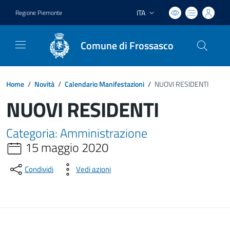
ITA
Regione Piemonte
Lingua attiva:
Comune di Frossasco
Home
/
Novità
/
Calendario Manifestazioni
/
NUOVI RESIDENTI
NUOVI RESIDENTI
Categoria: Amministrazione
15 maggio 2020
Condividi
Vedi azioni