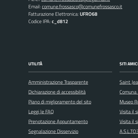
Email:
comune.frossasco@comunefrossasco.it
Fatturazione Elettronica:
UFRO68
Codice IPA:
c_d812
UTILITÀ
SITI AMIC
Amministrazione Trasparente
Saint Je
Dichiarazione di accessibilità
Comuna d
Piano di miglioramento del sito
Museo Re
Leggi le FAQ
Visita il
Prenotazione Appuntamento
Visita il
Segnalazione Disservizio
A.S.L.TO3