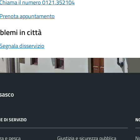
Chiama il numero 0121.352104
Prenota appuntamento
blemi in città
Segnala disservizio
sasco
E DI SERVIZIO
N
ra e pesca
Giustizia e sicurezza pubblica
No