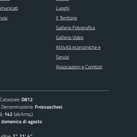
omunicati
Luoghi
visi
Il Territorio
Galleria Fotografica
Galleria Video
Attività economiche e
Servizi
Associazioni e Comitati
atastale:
D812
enominazione:
Frossaschesi
à:
142
(ab/kmq.)
 domenica di agosto
dine:
7° 21' 4''