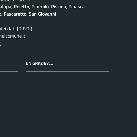
lupa, Roletto, Pinerolo, Piscina, Pinasca
io, Pascaretto, San Giovanni
ei dati (D.P.O.)
nelcomune.it
t
UN GRAZIE A...