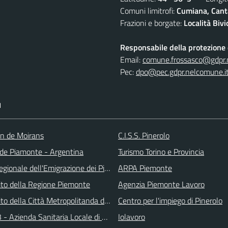
Comuni limitrofi:
Cumiana, Canta
Frazioni e borgate:
Località Biv
Responsabile della protezione d
Email:
comune.frossasco@gdpr.
Pec:
dpo@pec.gdpr.nelcomune.i
I
an de Moirans
C.I.S.S. Pinerolo
e Piamonte - Argentina
Turismo Torino e Provincia
gionale dell'Emigrazione dei Piemontesi nel Mondo
ARPA Piemonte
 sito della Regione Piemonte
Agenzia Piemonte Lavoro
 sito della Città Metropolitanda di Torino
Centro per l'impiego di Pinerolo
 - Azienda Sanitaria Locale di Collegno e Pinerolo
Iolavoro