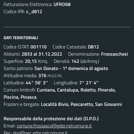
Fatturazione Elettronica:
UFRO68
Codice IPA:
c_d812
DATI TERRITORIALI
Codice ISTAT:
001110
Codice Catastale:
D812
Abitanti:
2833 al 31.12.2022
Denominazione:
Frossaschesi
Superficie:
20,15
Kmq. Densità:
142
(ab/kmq.)
Santo patrono:
San Donato - 1ª domenica di agosto
Altitudine media:
376
m.s.l.m.
Latitudine:
44° 56' 3''
Longitudine:
7° 21' 4''
Comuni limitrofi:
Cumiana, Cantalupa, Roletto, Pinerolo,
Piscina, Pinasca
Frazioni e borgate:
Località Bivio, Pascaretto, San Giovanni
Responsabile della protezione dei dati (D.P.O.)
Email:
comune.frossasco@gdpr.nelcomune.it
Pec:
dpo@pec.gdpr.nelcomune.it