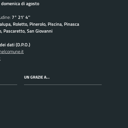
 domenica di agosto
dine:
7° 21' 4''
lupa, Roletto, Pinerolo, Piscina, Pinasca
io, Pascaretto, San Giovanni
ei dati (D.P.O.)
nelcomune.it
t
UN GRAZIE A...