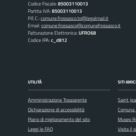
Codice Fiscale:
85003110013
Partita IVA:
85003110013
P.E.C.:
comune.frossasco.to@legalmail.it
Email:
comune.frossasco@comunefrossasco.it
Fatturazione Elettronica:
UFRO68
Codice IPA:
c_d812
UTILITÀ
SITI AMIC
Amministrazione Trasparente
Saint Je
Dichiarazione di accessibilità
Comuna d
Piano di miglioramento del sito
Museo Re
Leggi le FAQ
Visita il