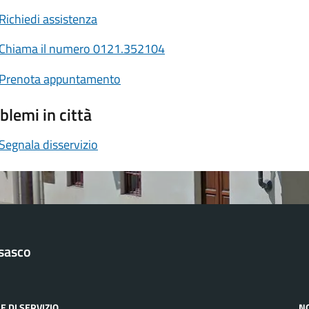
Richiedi assistenza
Chiama il numero 0121.352104
Prenota appuntamento
blemi in città
Segnala disservizio
sasco
E DI SERVIZIO
N