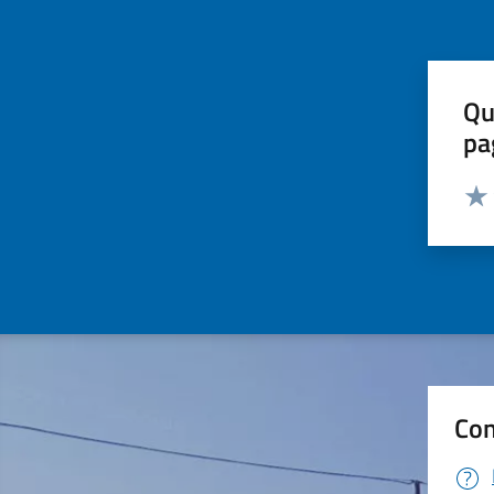
Qu
pa
Valut
Valu
Con