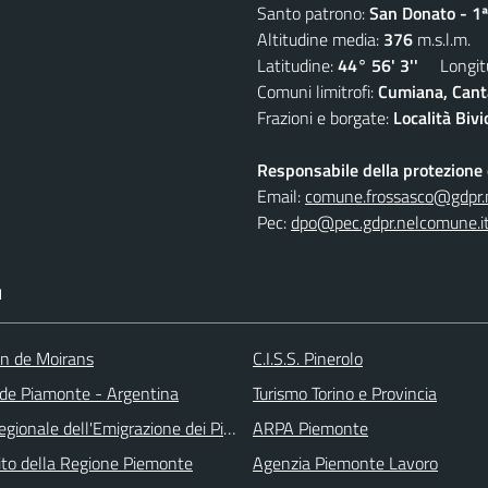
Santo patrono:
San Donato - 1ª
Altitudine media:
376
m.s.l.m.
Latitudine:
44° 56' 3''
Longitu
Comuni limitrofi:
Cumiana, Canta
Frazioni e borgate:
Località Biv
Responsabile della protezione d
Email:
comune.frossasco@gdpr.
Pec:
dpo@pec.gdpr.nelcomune.i
I
an de Moirans
C.I.S.S. Pinerolo
e Piamonte - Argentina
Turismo Torino e Provincia
gionale dell'Emigrazione dei Piemontesi nel Mondo
ARPA Piemonte
 sito della Regione Piemonte
Agenzia Piemonte Lavoro