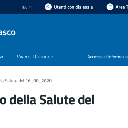
Utenti con dislessia
Aree 
ITA
Lingua attiva:
asco
zi
Vivere il Comune
Accesso all'informazi
lla Salute del 16_08_2020
 della Salute del