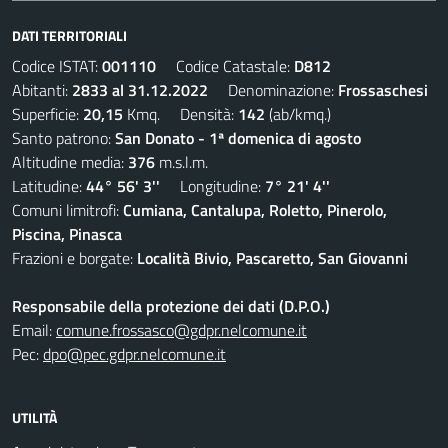
DATI TERRITORIALI
Codice ISTAT:
001110
Codice Catastale:
D812
Abitanti:
2833 al 31.12.2022
Denominazione:
Frossaschesi
Superficie:
20,15
Kmq. Densità:
142
(ab/kmq.)
Santo patrono:
San Donato - 1ª domenica di agosto
Altitudine media:
376
m.s.l.m.
Latitudine:
44° 56' 3''
Longitudine:
7° 21' 4''
Comuni limitrofi:
Cumiana, Cantalupa, Roletto, Pinerolo,
Piscina, Pinasca
Frazioni e borgate:
Località Bivio, Pascaretto, San Giovanni
Responsabile della protezione dei dati (D.P.O.)
Email:
comune.frossasco@gdpr.nelcomune.it
Pec:
dpo@pec.gdpr.nelcomune.it
UTILITÀ