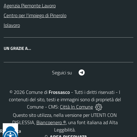
Agenzia Piemonte Lavoro
Centro per l'impiego di Pinerolo
Iolavoro
UN GRAZIE A...
Telegram
Seguici su
©
2026
Comune di
Frossasco
- Tutti i diritti riservati - I
contenuti del sito, testi e immagini sono di proprietà del
Comune - CMS:
Città In Comune
Questo sito utilizza, nella versione per UTENTI CON
DISLESSIA,
Biancoenero ®
, una font italiana ad Alta
Leggibilità.
Reimposta
tutto