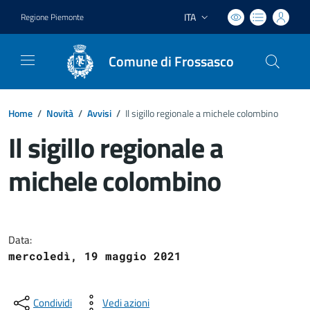
ITA
Regione Piemonte
Lingua attiva:
Comune di Frossasco
Home
/
Novità
/
Avvisi
/
Il sigillo regionale a michele colombino
Il sigillo regionale a
michele colombino
Dettagli del documento
Data:
mercoledì, 19 maggio 2021
Condividi
Vedi azioni