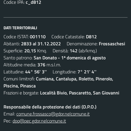
Codice IPA:
c_d812
DATI TERRITORIALI
Codice ISTAT:
001110
Codice Catastale:
D812
Abitanti:
2833 al 31.12.2022
Denominazione:
Frossaschesi
Superficie:
20,15
Kmq. Densità:
142
(ab/kmq.)
Santo patrono:
San Donato - 1ª domenica di agosto
Altitudine media:
376
m.s.l.m.
Latitudine:
44° 56' 3''
Longitudine:
7° 21' 4''
Comuni limitrofi:
Cumiana, Cantalupa, Roletto, Pinerolo,
Piscina, Pinasca
Frazioni e borgate:
Località Bivio, Pascaretto, San Giovanni
Responsabile della protezione dei dati (D.P.O.)
Email:
comune.frossasco@gdpr.nelcomune.it
Pec:
dpo@pec.gdpr.nelcomune.it