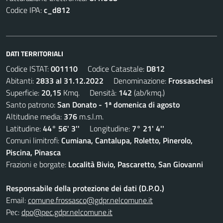
Codice IPA:
c_d812
DATI TERRITORIALI
Codice ISTAT:
001110
Codice Catastale:
D812
Abitanti:
2833 al 31.12.2022
Denominazione:
Frossaschesi
Superficie:
20,15
Kmq. Densità:
142
(ab/kmq.)
Santo patrono:
San Donato - 1ª domenica di agosto
Altitudine media:
376
m.s.l.m.
Latitudine:
44° 56' 3''
Longitudine:
7° 21' 4''
Comuni limitrofi:
Cumiana, Cantalupa, Roletto, Pinerolo,
Piscina, Pinasca
Frazioni e borgate:
Località Bivio, Pascaretto, San Giovanni
Responsabile della protezione dei dati (D.P.O.)
Email:
comune.frossasco@gdpr.nelcomune.it
Pec:
dpo@pec.gdpr.nelcomune.it