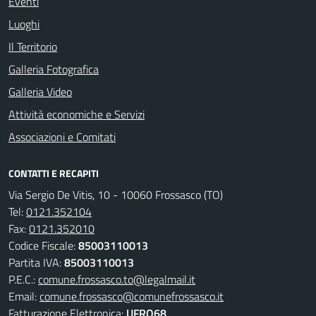
Eventi
Luoghi
Il Territorio
Galleria Fotografica
Galleria Video
Attività economiche e Servizi
Associazioni e Comitati
CONTATTI E RECAPITI
Via Sergio De Vitis, 10 - 10060 Frossasco (TO)
Tel:
0121.352104
Fax:
0121.352010
Codice Fiscale:
85003110013
Partita IVA:
85003110013
P.E.C.:
comune.frossasco.to@legalmail.it
Email:
comune.frossasco@comunefrossasco.it
Fatturazione Elettronica:
UFRO68