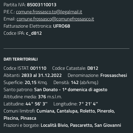
Partita IVA:
85003110013
P.E.C.:
comune.frossasco.to@legalmail.it
Email:
comune.frossasco@comunefrossasco.it
Fatturazione Elettronica:
UFRO68
Codice IPA:
c_d812
DATI TERRITORIALI
Codice ISTAT:
001110
Codice Catastale:
D812
Abitanti:
2833 al 31.12.2022
Denominazione:
Frossaschesi
Superficie:
20,15
Kmq. Densità:
142
(ab/kmq.)
Santo patrono:
San Donato - 1ª domenica di agosto
Altitudine media:
376
m.s.l.m.
Latitudine:
44° 56' 3''
Longitudine:
7° 21' 4''
Comuni limitrofi:
Cumiana, Cantalupa, Roletto, Pinerolo,
Piscina, Pinasca
Frazioni e borgate:
Località Bivio, Pascaretto, San Giovanni