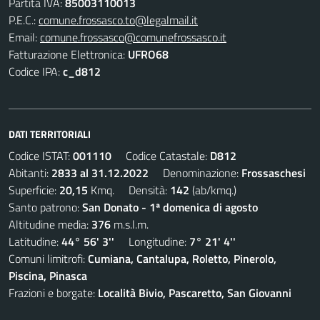
Partita IVA:
85003110013
P.E.C.:
comune.frossasco.to@legalmail.it
Email:
comune.frossasco@comunefrossasco.it
Fatturazione Elettronica:
UFRO68
Codice IPA:
c_d812
DATI TERRITORIALI
Codice ISTAT:
001110
Codice Catastale:
D812
Abitanti:
2833 al 31.12.2022
Denominazione:
Frossaschesi
Superficie:
20,15
Kmq. Densità:
142
(ab/kmq.)
Santo patrono:
San Donato - 1ª domenica di agosto
Altitudine media:
376
m.s.l.m.
Latitudine:
44° 56' 3''
Longitudine:
7° 21' 4''
Comuni limitrofi:
Cumiana, Cantalupa, Roletto, Pinerolo,
Piscina, Pinasca
Frazioni e borgate:
Località Bivio, Pascaretto, San Giovanni