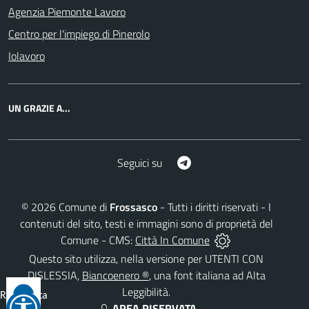
Agenzia Piemonte Lavoro
Centro per l'impiego di Pinerolo
Iolavoro
UN GRAZIE A...
Telegram
Seguici su
©
2026
Comune di
Frossasco
- Tutti i diritti riservati - I
contenuti del sito, testi e immagini sono di proprietà del
Comune - CMS:
Città In Comune
Questo sito utilizza, nella versione per UTENTI CON
DISLESSIA,
Biancoenero ®
, una font italiana ad Alta
Leggibilità.
Reimposta
AREA RISERVATA
tutto