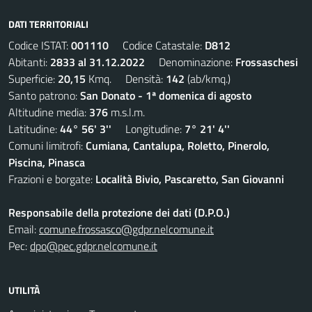
DATI TERRITORIALI
Codice ISTAT:
001110
Codice Catastale:
D812
Abitanti:
2833 al 31.12.2022
Denominazione:
Frossaschesi
Superficie:
20,15
Kmq. Densità:
142
(ab/kmq.)
Santo patrono:
San Donato - 1ª domenica di agosto
Altitudine media:
376
m.s.l.m.
Latitudine:
44° 56' 3''
Longitudine:
7° 21' 4''
Comuni limitrofi:
Cumiana, Cantalupa, Roletto, Pinerolo,
Piscina, Pinasca
Frazioni e borgate:
Località Bivio, Pascaretto, San Giovanni
Responsabile della protezione dei dati (D.P.O.)
Email:
comune.frossasco@gdpr.nelcomune.it
Pec:
dpo@pec.gdpr.nelcomune.it
UTILITÀ