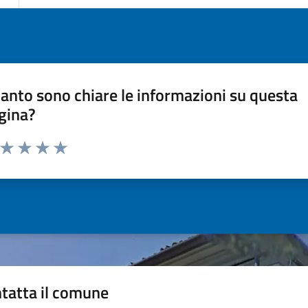
anto sono chiare le informazioni su questa
gina?
a da 1 a 5 stelle la pagina
ta 1 stelle su 5
Valuta 2 stelle su 5
Valuta 3 stelle su 5
Valuta 4 stelle su 5
Valuta 5 stelle su 5
tatta il comune