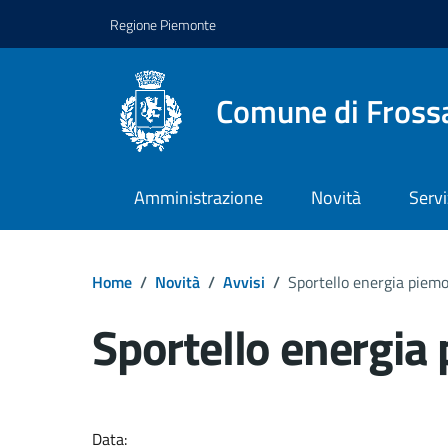
Regione Piemonte
Comune di Fross
Amministrazione
Novità
Servi
Home
/
Novità
/
Avvisi
/
Sportello energia piem
Sportello energia
Dettagli del docume
Data: