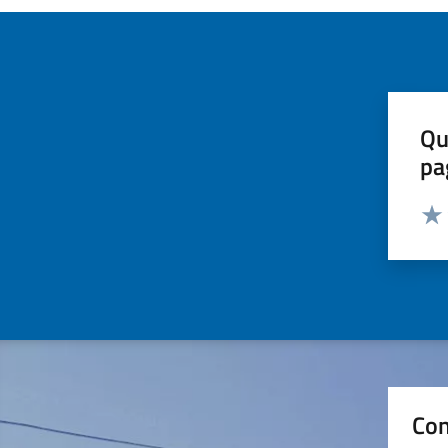
Qu
pa
Valut
Valu
Con