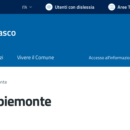
Utenti con dislessia
Aree 
ITA
Lingua attiva:
asco
zi
Vivere il Comune
Accesso all'informazi
onte
 piemonte
nto