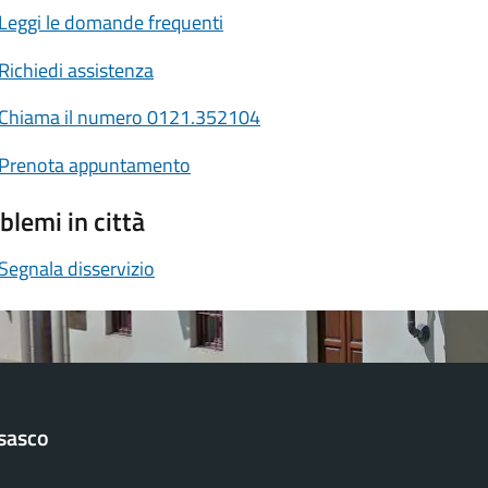
Leggi le domande frequenti
Richiedi assistenza
Chiama il numero 0121.352104
Prenota appuntamento
blemi in città
Segnala disservizio
sasco