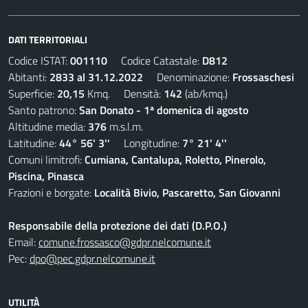
DATI TERRITORIALI
Codice ISTAT:
001110
Codice Catastale:
D812
Abitanti:
2833 al 31.12.2022
Denominazione:
Frossaschesi
Superficie:
20,15
Kmq. Densità:
142
(ab/kmq.)
Santo patrono:
San Donato - 1ª domenica di agosto
Altitudine media:
376
m.s.l.m.
Latitudine:
44° 56' 3''
Longitudine:
7° 21' 4''
Comuni limitrofi:
Cumiana, Cantalupa, Roletto, Pinerolo,
Piscina, Pinasca
Frazioni e borgate:
Località Bivio, Pascaretto, San Giovanni
Responsabile della protezione dei dati (D.P.O.)
Email:
comune.frossasco@gdpr.nelcomune.it
Pec:
dpo@pec.gdpr.nelcomune.it
UTILITÀ