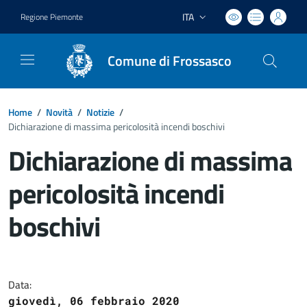
ITA
Regione Piemonte
Lingua attiva:
Comune di Frossasco
Home
/
Novità
/
Notizie
/
Dichiarazione di massima pericolosità incendi boschivi
Dichiarazione di massima
pericolosità incendi
boschivi
Dettagli del documento
Data:
giovedì, 06 febbraio 2020