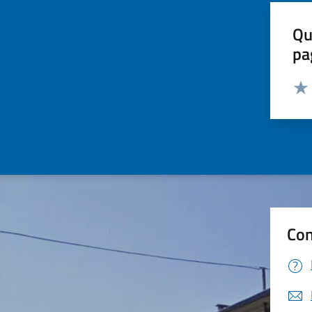
Qu
pa
Valut
Valu
Con