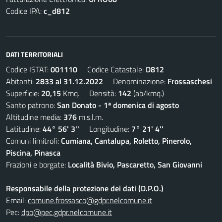
Codice IPA:
c_d812
DATI TERRITORIALI
Codice ISTAT:
001110
Codice Catastale:
D812
Abitanti:
2833 al 31.12.2022
Denominazione:
Frossaschesi
Superficie:
20,15
Kmq. Densità:
142
(ab/kmq.)
Santo patrono:
San Donato - 1ª domenica di agosto
Altitudine media:
376
m.s.l.m.
Latitudine:
44° 56' 3''
Longitudine:
7° 21' 4''
Comuni limitrofi:
Cumiana, Cantalupa, Roletto, Pinerolo,
Piscina, Pinasca
Frazioni e borgate:
Località Bivio, Pascaretto, San Giovanni
Responsabile della protezione dei dati (D.P.O.)
Email:
comune.frossasco@gdpr.nelcomune.it
Pec:
dpo@pec.gdpr.nelcomune.it