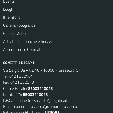
Eventi
Luoghi
Il Territorio
Galleria Fotografica
Galleria Video
Attività economiche e Servizi
Associazioni e Comitati
CONTATTI E RECAPITI
Via Sergio De Vitis, 10 - 10060 Frossasco (TO)
Tel:
0121.352104
Fax:
0121.352010
Codice Fiscale:
85003110013
Partita IVA:
85003110013
P.E.C.:
comune.frossasco.to@legalmail.it
Email:
comune.frossasco@comunefrossasco.it
Fatturazione Elettronica:
UFRO68