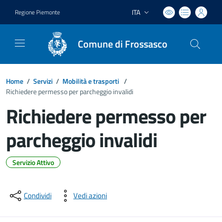
ITA
Regione Piemonte
Lingua attiva:
Comune di Frossasco
Home
/
Servizi
/
Mobilità e trasporti
/
Richiedere permesso per parcheggio invalidi
Richiedere permesso per
parcheggio invalidi
Servizio Attivo
Dettagli del documento
Condividi
Vedi azioni