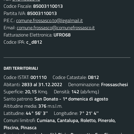
Codice Fiscale:
85003110013
Partita IVA:
85003110013
P.E.C.:
comune.frossasco.to@legalmail.it
Email:
comune.frossasco@comunefrossasco.it
Fatturazione Elettronica:
UFRO68
Codice IPA:
c_d812
DATI TERRITORIALI
Codice ISTAT:
001110
Codice Catastale:
D812
Abitanti:
2833 al 31.12.2022
Denominazione:
Frossaschesi
Superficie:
20,15
Kmq. Densità:
142
(ab/kmq.)
Santo patrono:
San Donato - 1ª domenica di agosto
Altitudine media:
376
m.s.l.m.
Latitudine:
44° 56' 3''
Longitudine:
7° 21' 4''
Comuni limitrofi:
Cumiana, Cantalupa, Roletto, Pinerolo,
Piscina, Pinasca