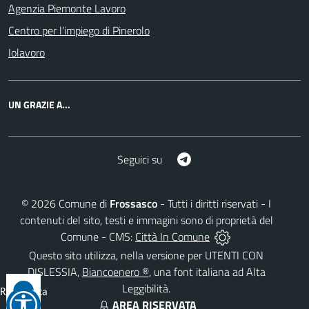
Agenzia Piemonte Lavoro
Centro per l'impiego di Pinerolo
Iolavoro
UN GRAZIE A...
Telegram
Seguici su
©
2026
Comune di
Frossasco
- Tutti i diritti riservati - I
contenuti del sito, testi e immagini sono di proprietà del
Comune - CMS:
Città In Comune
Questo sito utilizza, nella versione per UTENTI CON
DISLESSIA,
Biancoenero ®
, una font italiana ad Alta
Leggibilità.
Reimposta
AREA RISERVATA
tutto