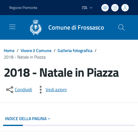
ITA
Regione Piemonte
Lingua attiva:
Comune di Frossasco
Home
/
Vivere il Comune
/
Galleria fotografica
/
2018 - Natale in Piazza
2018 - Natale in Piazza
Dettagli del documento
Condividi
Vedi azioni
INDICE DELLA PAGINA