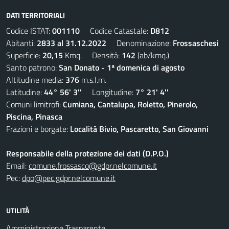
DATI TERRITORIALI
Codice ISTAT:
001110
Codice Catastale:
D812
Abitanti:
2833 al 31.12.2022
Denominazione:
Frossaschesi
Superficie:
20,15
Kmq. Densità:
142
(ab/kmq.)
Santo patrono:
San Donato - 1ª domenica di agosto
Altitudine media:
376
m.s.l.m.
Latitudine:
44° 56' 3''
Longitudine:
7° 21' 4''
Comuni limitrofi:
Cumiana, Cantalupa, Roletto, Pinerolo,
Piscina, Pinasca
Frazioni e borgate:
Località Bivio, Pascaretto, San Giovanni
Responsabile della protezione dei dati (D.P.O.)
Email:
comune.frossasco@gdpr.nelcomune.it
Pec:
dpo@pec.gdpr.nelcomune.it
UTILITÀ
Amministrazione Trasparente