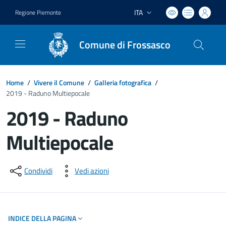
ITA
Regione Piemonte
Lingua attiva:
Comune di Frossasco
Home
/
Vivere il Comune
/
Galleria fotografica
/
2019 - Raduno Multiepocale
2019 - Raduno
Multiepocale
Dettagli del documento
Condividi
Vedi azioni
INDICE DELLA PAGINA