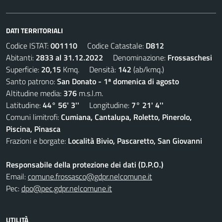
DATI TERRITORIALI
Codice ISTAT:
001110
Codice Catastale:
D812
Abitanti:
2833 al 31.12.2022
Denominazione:
Frossaschesi
Superficie:
20,15
Kmq. Densità:
142
(ab/kmq.)
Santo patrono:
San Donato - 1ª domenica di agosto
Altitudine media:
376
m.s.l.m.
Latitudine:
44° 56' 3''
Longitudine:
7° 21' 4''
Comuni limitrofi:
Cumiana, Cantalupa, Roletto, Pinerolo,
Piscina, Pinasca
Frazioni e borgate:
Località Bivio, Pascaretto, San Giovanni
Responsabile della protezione dei dati (D.P.O.)
Email:
comune.frossasco@gdpr.nelcomune.it
Pec:
dpo@pec.gdpr.nelcomune.it
UTILITÀ