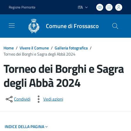
ITA
Regione Piemonte
Lingua attiva:
Comune di Frossasco
Home
/
Vivere il Comune
/
Galleria fotografica
/
Torneo dei Borghi e Sagra degli Abbà 2024
Torneo dei Borghi e Sagra
degli Abbà 2024
Dettagli del documento
Condividi
Vedi azioni
INDICE DELLA PAGINA