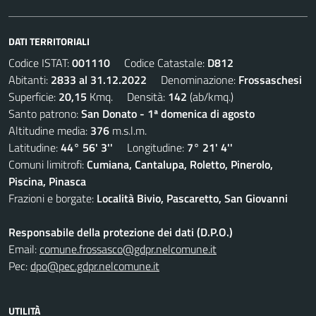
DATI TERRITORIALI
Codice ISTAT:
001110
Codice Catastale:
D812
Abitanti:
2833 al 31.12.2022
Denominazione:
Frossaschesi
Superficie:
20,15
Kmq. Densità:
142
(ab/kmq.)
Santo patrono:
San Donato - 1ª domenica di agosto
Altitudine media:
376
m.s.l.m.
Latitudine:
44° 56' 3''
Longitudine:
7° 21' 4''
Comuni limitrofi:
Cumiana, Cantalupa, Roletto, Pinerolo,
Piscina, Pinasca
Frazioni e borgate:
Località Bivio, Pascaretto, San Giovanni
Responsabile della protezione dei dati (D.P.O.)
Email:
comune.frossasco@gdpr.nelcomune.it
Pec:
dpo@pec.gdpr.nelcomune.it
UTILITÀ