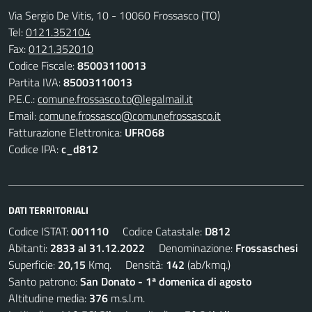
Via Sergio De Vitis, 10 - 10060 Frossasco (TO)
Tel:
0121.352104
Fax:
0121.352010
Codice Fiscale:
85003110013
Partita IVA:
85003110013
P.E.C.:
comune.frossasco.to@legalmail.it
Email:
comune.frossasco@comunefrossasco.it
Fatturazione Elettronica:
UFRO68
Codice IPA:
c_d812
DATI TERRITORIALI
Codice ISTAT:
001110
Codice Catastale:
D812
Abitanti:
2833 al 31.12.2022
Denominazione:
Frossaschesi
Superficie:
20,15
Kmq. Densità:
142
(ab/kmq.)
Santo patrono:
San Donato - 1ª domenica di agosto
Altitudine media:
376
m.s.l.m.