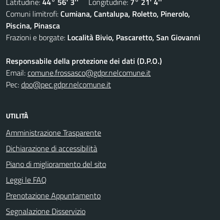
Latitudine:
44° 56' 3''
Longitudine:
7° 21' 4''
Comuni limitrofi:
Cumiana, Cantalupa, Roletto, Pinerolo,
Piscina, Pinasca
Frazioni e borgate:
Località Bivio, Pascaretto, San Giovanni
Responsabile della protezione dei dati (D.P.O.)
Email:
comune.frossasco@gdpr.nelcomune.it
Pec:
dpo@pec.gdpr.nelcomune.it
UTILITÀ
Amministrazione Trasparente
Dichiarazione di accessibilità
Piano di miglioramento del sito
Leggi le FAQ
Prenotazione Appuntamento
Segnalazione Disservizio