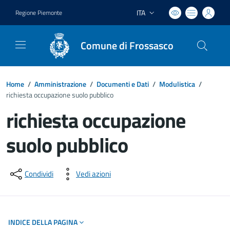
ITA
Regione Piemonte
Lingua attiva:
Comune di Frossasco
Home
/
Amministrazione
/
Documenti e Dati
/
Modulistica
/
richiesta occupazione suolo pubblico
richiesta occupazione
suolo pubblico
Dettagli del documento
Condividi
Vedi azioni
INDICE DELLA PAGINA