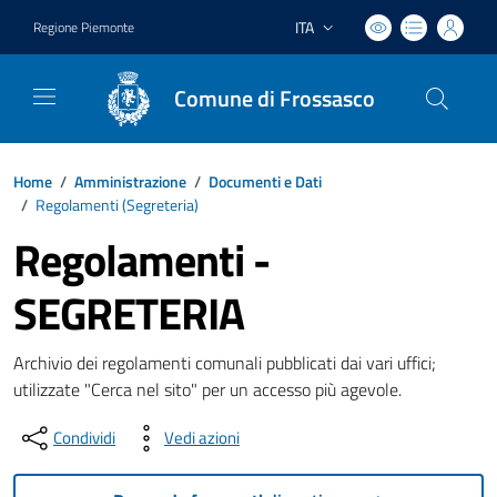
ITA
Regione Piemonte
Lingua attiva:
Comune di Frossasco
Home
/
Amministrazione
/
Documenti e Dati
/
Regolamenti (
Segreteria
)
Regolamenti -
SEGRETERIA
Archivio dei regolamenti comunali pubblicati dai vari uffici;
utilizzate "Cerca nel sito" per un accesso più agevole.
Condividi
Vedi azioni