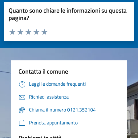
Quanto sono chiare le informazioni su questa
pagina?
Valuta da 1 a 5 stelle la pagina
Valuta 1 stelle su 5
Valuta 2 stelle su 5
Valuta 3 stelle su 5
Valuta 4 stelle su 5
Valuta 5 stelle su 5
Contatta il comune
Leggi le domande frequenti
Richiedi assistenza
Chiama il numero 0121.352104
Prenota appuntamento
Problemi in città