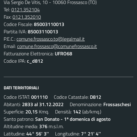
Via Sergio De Vitis, 10 - 10060 Frossasco (TO)
Tel:
0121.352104
Fax:
0121.352010
Codice Fiscale:
85003110013
Partita IVA:
85003110013
P.E.C.:
comune.frossasco.to@legalmail.it
Email:
comune.frossasco@comunefrossasco.it
Fatturazione Elettronica:
UFRO68
Codice IPA:
c_d812
DATI TERRITORIALI
Codice ISTAT:
001110
Codice Catastale:
D812
Abitanti:
2833 al 31.12.2022
Denominazione:
Frossaschesi
Superficie:
20,15
Kmq. Densità:
142
(ab/kmq.)
Santo patrono:
San Donato - 1ª domenica di agosto
Altitudine media:
376
m.s.l.m.
Latitudine:
44° 56' 3''
Longitudine:
7° 21' 4''