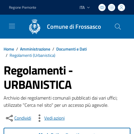
ITA
Regione Piemonte
Lingua attiva:
Comune di Frossasco
Home
/
Amministrazione
/
Documenti e Dati
/
Regolamenti (
Urbanistica
)
Regolamenti -
URBANISTICA
Archivio dei regolamenti comunali pubblicati dai vari uffici;
utilizzate "Cerca nel sito" per un accesso più agevole.
Condividi
Vedi azioni