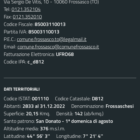
Via Sergio De Vitis, 10 - 10060 Frossasco (TO)
Tel:
0121.352104
Fax:
0121.352010
Codice Fiscale:
85003110013
Partita IVA:
85003110013
P.E.C.:
comune.frossasco.to@legalmail.it
Email:
comune.frossasco@comunefrossasco.it
Fatturazione Elettronica:
UFRO68
Codice IPA:
c_d812
DATI TERRITORIALI
Codice ISTAT:
001110
Codice Catastale:
D812
Abitanti:
2833 al 31.12.2022
Denominazione:
Frossaschesi
Superficie:
20,15
Kmq. Densità:
142
(ab/kmq.)
Santo patrono:
San Donato - 1ª domenica di agosto
Altitudine media:
376
m.s.l.m.
Latitudine:
44° 56' 3''
Longitudine:
7° 21' 4''