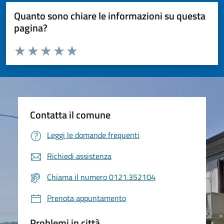
Quanto sono chiare le informazioni su questa
pagina?
Valuta da 1 a 5 stelle la pagina
Valuta 1 stelle su 5
Valuta 2 stelle su 5
Valuta 3 stelle su 5
Valuta 4 stelle su 5
Valuta 5 stelle su 5
Contatta il comune
Leggi le domande frequenti
Richiedi assistenza
Chiama il numero 0121.352104
Prenota appuntamento
Problemi in città