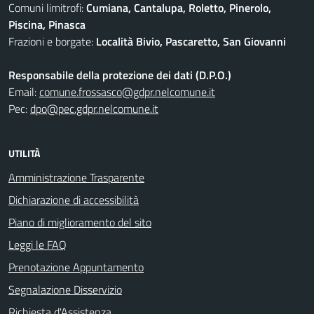
Comuni limitrofi:
Cumiana, Cantalupa, Roletto, Pinerolo,
Piscina, Pinasca
Frazioni e borgate:
Località Bivio, Pascaretto, San Giovanni
Responsabile della protezione dei dati (D.P.O.)
Email:
comune.frossasco@gdpr.nelcomune.it
Pec:
dpo@pec.gdpr.nelcomune.it
UTILITÀ
Amministrazione Trasparente
Dichiarazione di accessibilità
Piano di miglioramento del sito
Leggi le FAQ
Prenotazione Appuntamento
Segnalazione Disservizio
Richiesta d'Assistenza