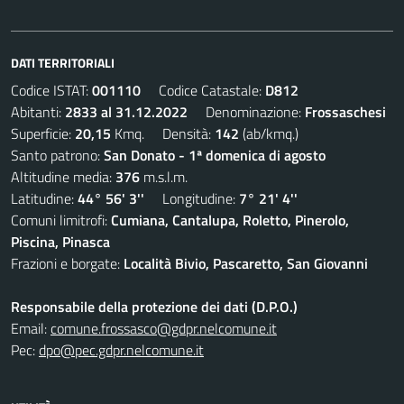
DATI TERRITORIALI
Codice ISTAT:
001110
Codice Catastale:
D812
Abitanti:
2833 al 31.12.2022
Denominazione:
Frossaschesi
Superficie:
20,15
Kmq. Densità:
142
(ab/kmq.)
Santo patrono:
San Donato - 1ª domenica di agosto
Altitudine media:
376
m.s.l.m.
Latitudine:
44° 56' 3''
Longitudine:
7° 21' 4''
Comuni limitrofi:
Cumiana, Cantalupa, Roletto, Pinerolo,
Piscina, Pinasca
Frazioni e borgate:
Località Bivio, Pascaretto, San Giovanni
Responsabile della protezione dei dati (D.P.O.)
Email:
comune.frossasco@gdpr.nelcomune.it
Pec:
dpo@pec.gdpr.nelcomune.it