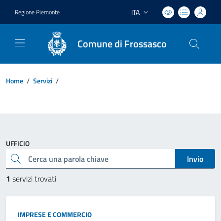
ITA
Regione Piemonte
Lingua attiva:
Comune di Frossasco
Home
/
Servizi
/
UFFICIO
Cerca una parola chiave
Invio
1
servizi trovati
IMPRESE E COMMERCIO