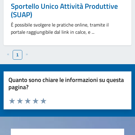
Sportello Unico Attività Produttive
(SUAP)
È possibile svolgere le pratiche online, tramite il
portale raggiungibile dal link in calce, e ...
«
»
1
Quanto sono chiare le informazioni su questa
pagina?
Valuta da 1 a 5 stelle la pagina
Valuta 1 stelle su 5
Valuta 2 stelle su 5
Valuta 3 stelle su 5
Valuta 4 stelle su 5
Valuta 5 stelle su 5