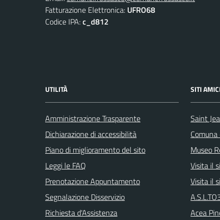
Fatturazione Elettronica:
UFRO68
Codice IPA:
c_d812
UTILITÀ
SITI AMIC
Amministrazione Trasparente
Saint Je
Dichiarazione di accessibilità
Comuna d
Piano di miglioramento del sito
Museo Re
Leggi le FAQ
Visita il
Prenotazione Appuntamento
Visita il
Segnalazione Disservizio
A.S.L.TO3
Richiesta d'Assistenza
Acea Pin