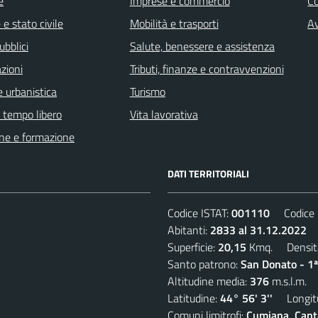
e
Imprese e commercio
C
e stato civile
Mobilità e trasporti
Av
ubblici
Salute, benessere e assistenza
zioni
Tributi, finanze e contravvenzioni
 urbanistica
Turismo
e tempo libero
Vita lavorativa
ne e formazione
DATI TERRITORIALI
Codice ISTAT:
001110
Codice C
Abitanti:
2833 al 31.12.2022
D
Superficie:
20,15
Kmq. Densit
Santo patrono:
San Donato - 1ª
Altitudine media:
376
m.s.l.m.
Latitudine:
44° 56' 3''
Longitu
Comuni limitrofi:
Cumiana, Canta