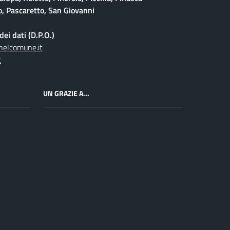
io, Pascaretto, San Giovanni
ei dati (D.P.O.)
nelcomune.it
t
UN GRAZIE A...