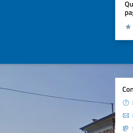
Qu
pa
Valut
Valu
Con