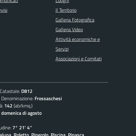
omunicati
Luoghi
visi
Il Territorio
Galleria Fotografica
Galleria Video
Attività economiche e
Servizi
Associazioni e Comitati
atastale:
D812
enominazione:
Frossaschesi
à:
142
(ab/kmq.)
 domenica di agosto
dine:
7° 21' 4''
lupa, Roletto, Pinerolo, Piscina, Pinasca