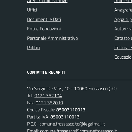
Aree Amministrative
Ambient
Uffici
Anagrafe 
Documenti e Dati
Appalti p
Enti e Fondazioni
Autorizza
Personale Amministrativo
Catasto e
Politici
Cultura 
Educazio
CONTATTI E RECAPITI
Via Sergio De Vitis, 10 - 10060 Frossasco (TO)
Tel:
0121.352104
Fax:
0121.352010
Codice Fiscale:
85003110013
Partita IVA:
85003110013
P.E.C.:
comune.frossasco.to@legalmail.it
Email:
comune.frossasco@comunefrossasco.it