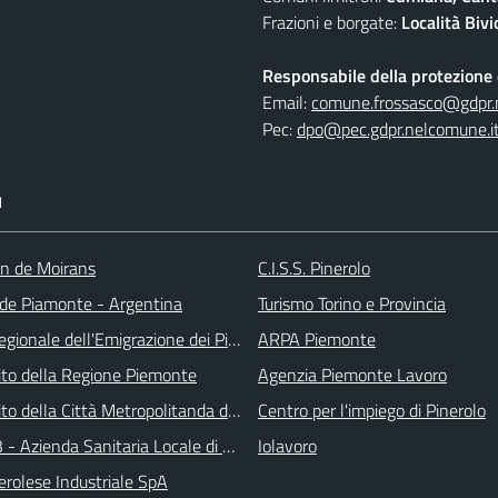
Frazioni e borgate:
Località Biv
Responsabile della protezione d
Email:
comune.frossasco@gdpr.
Pec:
dpo@pec.gdpr.nelcomune.i
I
an de Moirans
C.I.S.S. Pinerolo
e Piamonte - Argentina
Turismo Torino e Provincia
gionale dell'Emigrazione dei Piemontesi nel Mondo
ARPA Piemonte
 sito della Regione Piemonte
Agenzia Piemonte Lavoro
 sito della Città Metropolitanda di Torino
Centro per l'impiego di Pinerolo
 - Azienda Sanitaria Locale di Collegno e Pinerolo
Iolavoro
erolese Industriale SpA