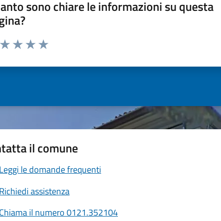
anto sono chiare le informazioni su questa
gina?
a da 1 a 5 stelle la pagina
ta 1 stelle su 5
Valuta 2 stelle su 5
Valuta 3 stelle su 5
Valuta 4 stelle su 5
Valuta 5 stelle su 5
tatta il comune
Leggi le domande frequenti
Richiedi assistenza
Chiama il numero 0121.352104