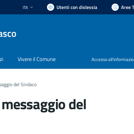
Utenti con dislessia
Aree 
ITA
Lingua attiva:
asco
zi
Vivere il Comune
Accesso all'informazi
ggio del Sindaco
messaggio del