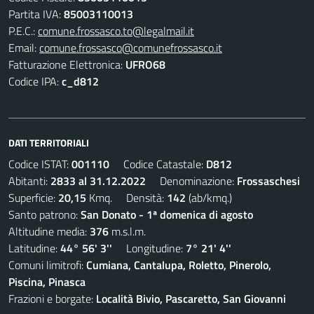
Partita IVA:
85003110013
P.E.C.:
comune.frossasco.to@legalmail.it
Email:
comune.frossasco@comunefrossasco.it
Fatturazione Elettronica:
UFRO68
Codice IPA:
c_d812
DATI TERRITORIALI
Codice ISTAT:
001110
Codice Catastale:
D812
Abitanti:
2833 al 31.12.2022
Denominazione:
Frossaschesi
Superficie:
20,15
Kmq. Densità:
142
(ab/kmq.)
Santo patrono:
San Donato - 1ª domenica di agosto
Altitudine media:
376
m.s.l.m.
Latitudine:
44° 56' 3''
Longitudine:
7° 21' 4''
Comuni limitrofi:
Cumiana, Cantalupa, Roletto, Pinerolo,
Piscina, Pinasca
Frazioni e borgate:
Località Bivio, Pascaretto, San Giovanni