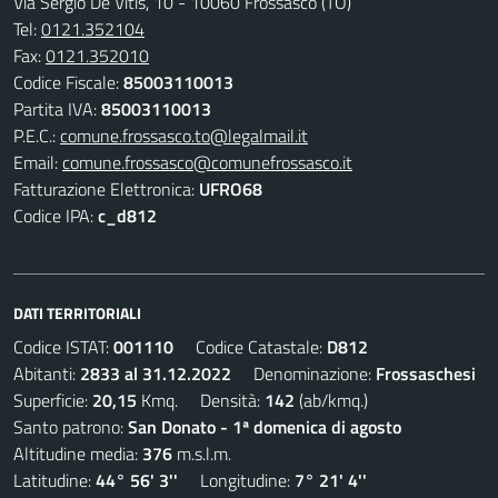
Via Sergio De Vitis, 10 - 10060 Frossasco (TO)
Tel:
0121.352104
Fax:
0121.352010
Codice Fiscale:
85003110013
Partita IVA:
85003110013
P.E.C.:
comune.frossasco.to@legalmail.it
Email:
comune.frossasco@comunefrossasco.it
Fatturazione Elettronica:
UFRO68
Codice IPA:
c_d812
DATI TERRITORIALI
Codice ISTAT:
001110
Codice Catastale:
D812
Abitanti:
2833 al 31.12.2022
Denominazione:
Frossaschesi
Superficie:
20,15
Kmq. Densità:
142
(ab/kmq.)
Santo patrono:
San Donato - 1ª domenica di agosto
Altitudine media:
376
m.s.l.m.
Latitudine:
44° 56' 3''
Longitudine:
7° 21' 4''