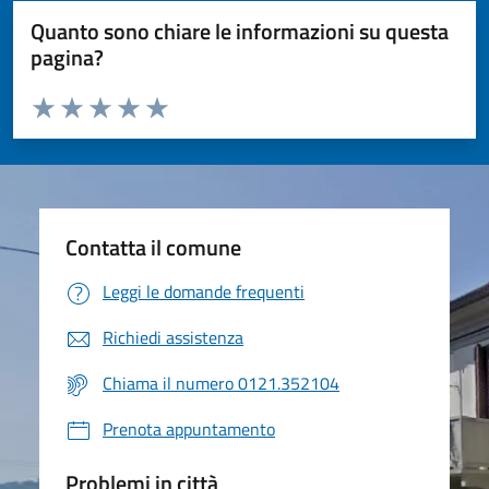
Quanto sono chiare le informazioni su questa
pagina?
Valuta da 1 a 5 stelle la pagina
Valuta 1 stelle su 5
Valuta 2 stelle su 5
Valuta 3 stelle su 5
Valuta 4 stelle su 5
Valuta 5 stelle su 5
Contatta il comune
Leggi le domande frequenti
Richiedi assistenza
Chiama il numero 0121.352104
Prenota appuntamento
Problemi in città