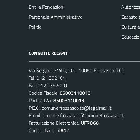
Enti e Fondazioni
Autorizza
Personale Amministrativo
Catasto e
Politici
Cultura 
Educazio
CONTATTI E RECAPITI
Via Sergio De Vitis, 10 - 10060 Frossasco (TO)
Tel:
0121.352104
Fax:
0121.352010
Codice Fiscale:
85003110013
Partita IVA:
85003110013
P.E.C.:
comune.frossasco.to@legalmail.it
Email:
comune.frossasco@comunefrossasco.it
Fatturazione Elettronica:
UFRO68
Codice IPA:
c_d812