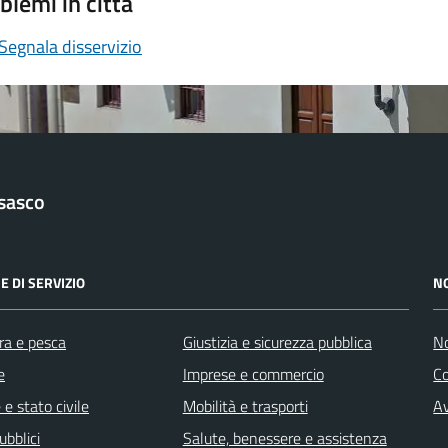
blemi in città
Segnala disservizio
sasco
E DI SERVIZIO
N
ra e pesca
Giustizia e sicurezza pubblica
No
e
Imprese e commercio
C
e stato civile
Mobilità e trasporti
Av
ubblici
Salute, benessere e assistenza