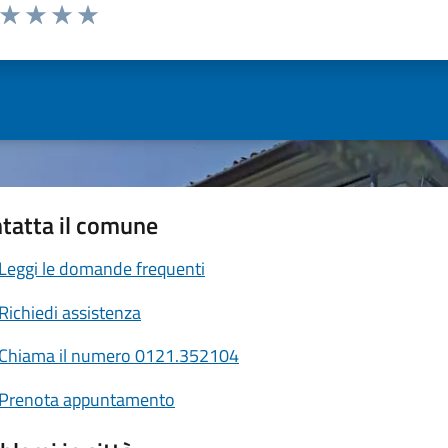
a da 1 a 5 stelle la pagina
ta 1 stelle su 5
Valuta 2 stelle su 5
Valuta 3 stelle su 5
Valuta 4 stelle su 5
Valuta 5 stelle su 5
tatta il comune
Leggi le domande frequenti
Richiedi assistenza
Chiama il numero 0121.352104
Prenota appuntamento