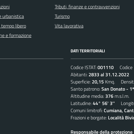
zioni
Tributi, finanze e contravvenzioni
 urbanistica
Turismo
e tempo libero
Vita lavorativa
ne e formazione
DATI TERRITORIALI
Codice ISTAT:
001110
Codice C
Abitanti:
2833 al 31.12.2022
D
Superficie:
20,15
Kmq. Densit
Santo patrono:
San Donato - 1ª
Altitudine media:
376
m.s.l.m.
Latitudine:
44° 56' 3''
Longitu
Comuni limitrofi:
Cumiana, Canta
Frazioni e borgate:
Località Biv
Responsabile della protezione d