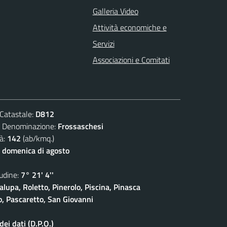
Galleria Video
Attività economiche e
Servizi
Associazioni e Comitati
atastale:
D812
enominazione:
Frossaschesi
à:
142
(ab/kmq.)
 domenica di agosto
dine:
7° 21' 4''
lupa, Roletto, Pinerolo, Piscina, Pinasca
io, Pascaretto, San Giovanni
ei dati (D.P.O.)