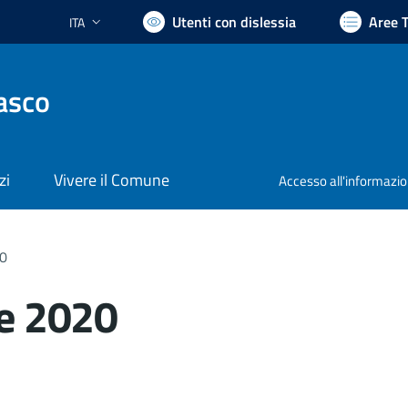
Utenti con dislessia
Aree 
ITA
Lingua attiva:
asco
zi
Vivere il Comune
Accesso all'informazi
0
e 2020
nto