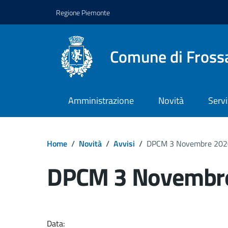
Regione Piemonte
Comune di Fross
Amministrazione
Novità
Servi
Home
/
Novità
/
Avvisi
/
DPCM 3 Novembre 202
DPCM 3 Novembr
Dettagli del docume
Data: