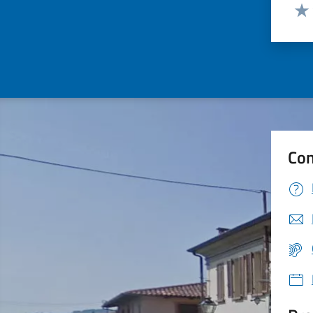
Valut
Valu
Con