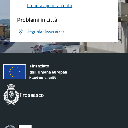
Prenota appuntamento
Problemi in città
Segnala disservizio
Frossasco