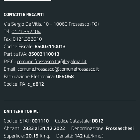
CONTATTI E RECAPITI
Via Sergio De Vitis, 10 - 10060 Frossasco (TO)
Tel:
0121.352104
Fax:
0121.352010
Codice Fiscale:
85003110013
Partita IVA:
85003110013
P.E.C.:
comune.frossasco.to@legalmail.it
Email:
comune.frossasco@comunefrossasco.it
Fatturazione Elettronica:
UFRO68
Codice IPA:
c_d812
DATI TERRITORIALI
Codice ISTAT:
001110
Codice Catastale:
D812
Abitanti:
2833 al 31.12.2022
Denominazione:
Frossaschesi
Superficie:
20,15
Kmq. Densità:
142
(ab/kmq.)