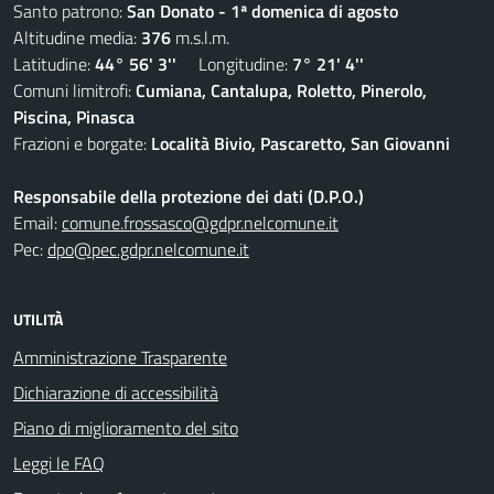
Santo patrono:
San Donato - 1ª domenica di agosto
Altitudine media:
376
m.s.l.m.
Latitudine:
44° 56' 3''
Longitudine:
7° 21' 4''
Comuni limitrofi:
Cumiana, Cantalupa, Roletto, Pinerolo,
Piscina, Pinasca
Frazioni e borgate:
Località Bivio, Pascaretto, San Giovanni
Responsabile della protezione dei dati (D.P.O.)
Email:
comune.frossasco@gdpr.nelcomune.it
Pec:
dpo@pec.gdpr.nelcomune.it
UTILITÀ
Amministrazione Trasparente
Dichiarazione di accessibilità
Piano di miglioramento del sito
Leggi le FAQ