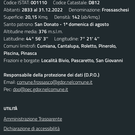
Codice ISTAT:
001110
Codice Catastale:
D812
Abitanti:
2833 al 31.12.2022
Denominazione:
Frossaschesi
Superficie:
20,15
Kmq. Densità:
142
(ab/kmq.)
Santo patrono:
San Donato - 1ª domenica di agosto
Altitudine media:
376
m.s.l.m.
Latitudine:
44° 56' 3''
Longitudine:
7° 21' 4''
Comuni limitrofi:
Cumiana, Cantalupa, Roletto, Pinerolo,
Piscina, Pinasca
Frazioni e borgate:
Località Bivio, Pascaretto, San Giovanni
Responsabile della protezione dei dati (D.P.O.)
Email:
comune.frossasco@gdpr.nelcomune.it
Pec:
dpo@pec.gdpr.nelcomune.it
UTILITÀ
Amministrazione Trasparente
Dichiarazione di accessibilità