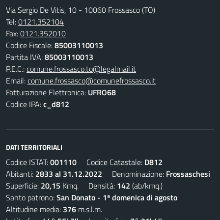
Via Sergio De Vitis, 10 - 10060 Frossasco (TO)
Tel:
0121.352104
Fax:
0121.352010
Codice Fiscale:
85003110013
Partita IVA:
85003110013
P.E.C.:
comune.frossasco.to@legalmail.it
Email:
comune.frossasco@comunefrossasco.it
Fatturazione Elettronica:
UFRO68
Codice IPA:
c_d812
DATI TERRITORIALI
Codice ISTAT:
001110
Codice Catastale:
D812
Abitanti:
2833 al 31.12.2022
Denominazione:
Frossaschesi
Superficie:
20,15
Kmq. Densità:
142
(ab/kmq.)
Santo patrono:
San Donato - 1ª domenica di agosto
Altitudine media:
376
m.s.l.m.