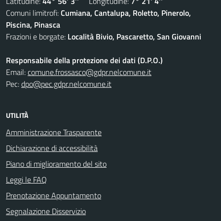
Latitudine:
44° 56' 3''
Longitudine:
7° 21' 4''
Comuni limitrofi:
Cumiana, Cantalupa, Roletto, Pinerolo,
Piscina, Pinasca
Frazioni e borgate:
Località Bivio, Pascaretto, San Giovanni
Responsabile della protezione dei dati (D.P.O.)
Email:
comune.frossasco@gdpr.nelcomune.it
Pec:
dpo@pec.gdpr.nelcomune.it
UTILITÀ
Amministrazione Trasparente
Dichiarazione di accessibilità
Piano di miglioramento del sito
Leggi le FAQ
Prenotazione Appuntamento
Segnalazione Disservizio