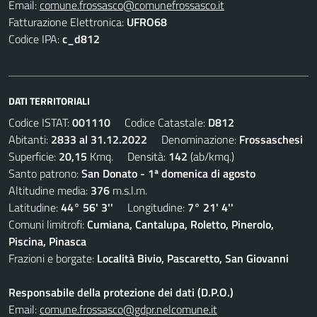
Email:
comune.frossasco@comunefrossasco.it
Fatturazione Elettronica:
UFRO68
Codice IPA:
c_d812
DATI TERRITORIALI
Codice ISTAT:
001110
Codice Catastale:
D812
Abitanti:
2833 al 31.12.2022
Denominazione:
Frossaschesi
Superficie:
20,15
Kmq. Densità:
142
(ab/kmq.)
Santo patrono:
San Donato - 1ª domenica di agosto
Altitudine media:
376
m.s.l.m.
Latitudine:
44° 56' 3''
Longitudine:
7° 21' 4''
Comuni limitrofi:
Cumiana, Cantalupa, Roletto, Pinerolo,
Piscina, Pinasca
Frazioni e borgate:
Località Bivio, Pascaretto, San Giovanni
Responsabile della protezione dei dati (D.P.O.)
Email:
comune.frossasco@gdpr.nelcomune.it