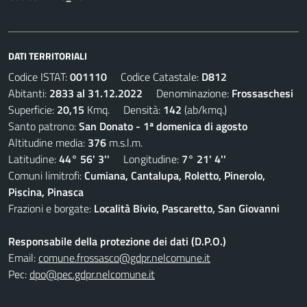
DATI TERRITORIALI
Codice ISTAT:
001110
Codice Catastale:
D812
Abitanti:
2833 al 31.12.2022
Denominazione:
Frossaschesi
Superficie:
20,15
Kmq. Densità:
142
(ab/kmq.)
Santo patrono:
San Donato - 1ª domenica di agosto
Altitudine media:
376
m.s.l.m.
Latitudine:
44° 56' 3''
Longitudine:
7° 21' 4''
Comuni limitrofi:
Cumiana, Cantalupa, Roletto, Pinerolo,
Piscina, Pinasca
Frazioni e borgate:
Località Bivio, Pascaretto, San Giovanni
Responsabile della protezione dei dati (D.P.O.)
Email:
comune.frossasco@gdpr.nelcomune.it
Pec:
dpo@pec.gdpr.nelcomune.it