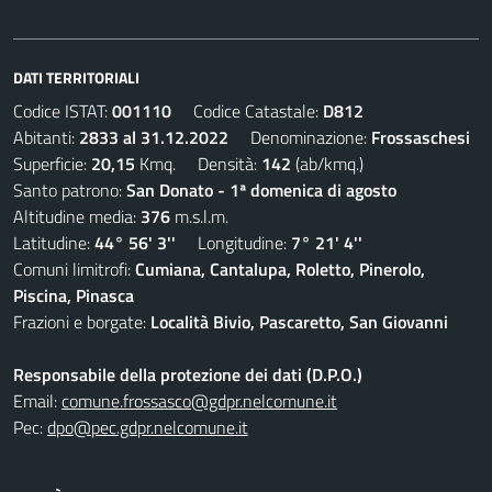
DATI TERRITORIALI
Codice ISTAT:
001110
Codice Catastale:
D812
Abitanti:
2833 al 31.12.2022
Denominazione:
Frossaschesi
Superficie:
20,15
Kmq. Densità:
142
(ab/kmq.)
Santo patrono:
San Donato - 1ª domenica di agosto
Altitudine media:
376
m.s.l.m.
Latitudine:
44° 56' 3''
Longitudine:
7° 21' 4''
Comuni limitrofi:
Cumiana, Cantalupa, Roletto, Pinerolo,
Piscina, Pinasca
Frazioni e borgate:
Località Bivio, Pascaretto, San Giovanni
Responsabile della protezione dei dati (D.P.O.)
Email:
comune.frossasco@gdpr.nelcomune.it
Pec:
dpo@pec.gdpr.nelcomune.it