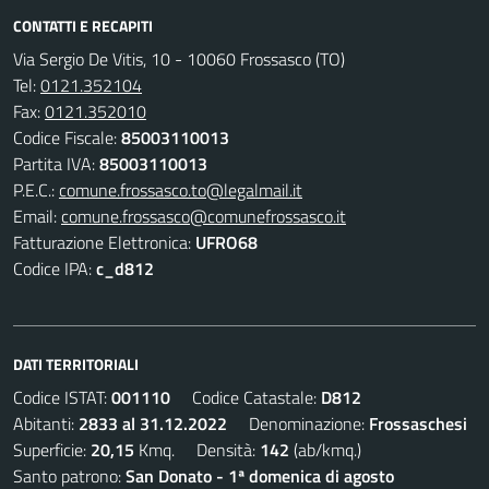
CONTATTI E RECAPITI
Via Sergio De Vitis, 10 - 10060 Frossasco (TO)
Tel:
0121.352104
Fax:
0121.352010
Codice Fiscale:
85003110013
Partita IVA:
85003110013
P.E.C.:
comune.frossasco.to@legalmail.it
Email:
comune.frossasco@comunefrossasco.it
Fatturazione Elettronica:
UFRO68
Codice IPA:
c_d812
DATI TERRITORIALI
Codice ISTAT:
001110
Codice Catastale:
D812
Abitanti:
2833 al 31.12.2022
Denominazione:
Frossaschesi
Superficie:
20,15
Kmq. Densità:
142
(ab/kmq.)
Santo patrono:
San Donato - 1ª domenica di agosto