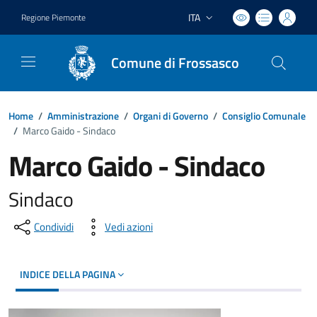
ITA
Regione Piemonte
Lingua attiva:
Comune di Frossasco
Home
/
Amministrazione
/
Organi di Governo
/
Consiglio Comunale
/
Marco Gaido - Sindaco
Marco Gaido - Sindaco
Sindaco
Condividi
Vedi azioni
INDICE DELLA PAGINA