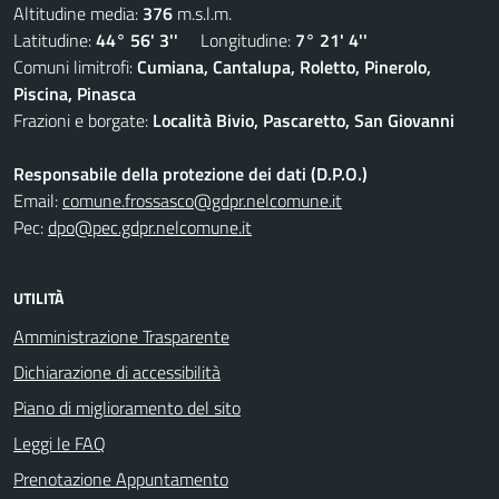
Altitudine media:
376
m.s.l.m.
Latitudine:
44° 56' 3''
Longitudine:
7° 21' 4''
Comuni limitrofi:
Cumiana, Cantalupa, Roletto, Pinerolo,
Piscina, Pinasca
Frazioni e borgate:
Località Bivio, Pascaretto, San Giovanni
Responsabile della protezione dei dati (D.P.O.)
Email:
comune.frossasco@gdpr.nelcomune.it
Pec:
dpo@pec.gdpr.nelcomune.it
UTILITÀ
Amministrazione Trasparente
Dichiarazione di accessibilità
Piano di miglioramento del sito
Leggi le FAQ
Prenotazione Appuntamento