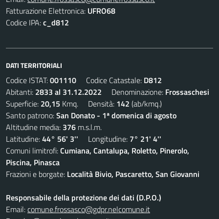
Fatturazione Elettronica:
UFRO68
Codice IPA:
c_d812
DATI TERRITORIALI
Codice ISTAT:
001110
Codice Catastale:
D812
Abitanti:
2833 al 31.12.2022
Denominazione:
Frossaschesi
Superficie:
20,15
Kmq. Densità:
142
(ab/kmq.)
Santo patrono:
San Donato - 1ª domenica di agosto
Altitudine media:
376
m.s.l.m.
Latitudine:
44° 56' 3''
Longitudine:
7° 21' 4''
Comuni limitrofi:
Cumiana, Cantalupa, Roletto, Pinerolo,
Piscina, Pinasca
Frazioni e borgate:
Località Bivio, Pascaretto, San Giovanni
Responsabile della protezione dei dati (D.P.O.)
Email:
comune.frossasco@gdpr.nelcomune.it